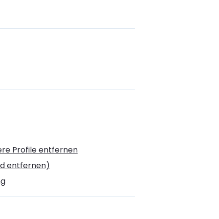
e Profile entfernen
d entfernen)
ng