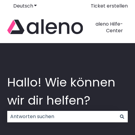
Deutsch
Untermenü für Übersetzungen anzeigen
Ticket erstellen
aleno Hilfe-
Center
Hallo! Wie können
wir dir helfen?
Es gibt keine Vorschläge, da das Suchfeld leer ist.