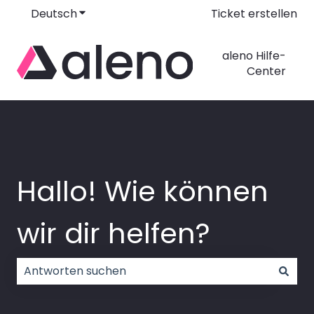
Deutsch
Untermenü für Übersetzungen anzeigen
Ticket erstellen
aleno Hilfe-
Center
Hallo! Wie können
wir dir helfen?
Es gibt keine Vorschläge, da das Suchfeld leer ist.